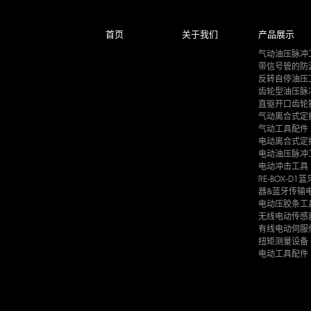
首页
关于我们
产品展示
气动油压脉冲
带信号管的防
反转自停油压
齿轮型油压脉
直驱开口齿轮
气动离合式定
气动工具配件
电动离合式定
电动油压脉冲
电动冲击工具
RE-BOX-D
器&蓝牙传输
电动压胶条工
无线电动传感
有线电动伺服
扭矩测量设备
电动工具配件