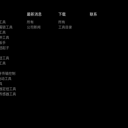
最新消息
下载
联系
工具
所有
所有
漏锁工具
公司新闻
工具目录
工具
冲工具
扳手
扭起子
扭工具
工具
1蓝牙传输控制
电动工具
具
器定扭工具
传感器工具