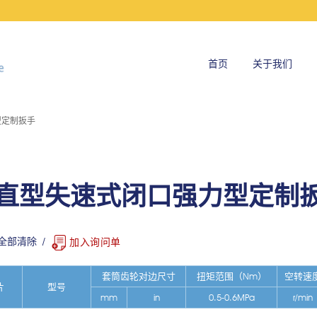
首页
关于我们
型定制扳手
N直型失速式闭口强力型定制
全部清除
加入询问单
套筒齿轮对边尺寸
扭矩范围（Nm）
空转速
片
型号
mm
in
0.5-0.6MPa
r/min