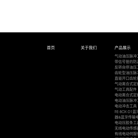
首页
关于我们
产品展示
气动油压脉冲
带信号管的防
反转自停油压
齿轮型油压脉
直驱开口齿轮
气动离合式定
气动工具配件
电动离合式定
电动油压脉冲
电动冲击工具
RE-BOX-D
器&蓝牙传输
电动压胶条工
无线电动传感
有线电动伺服