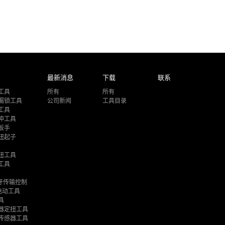
最新消息
下载
联系
工具
所有
所有
漏锁工具
公司新闻
工具目录
工具
冲工具
扳手
扭起子
扭工具
工具
1蓝牙传输控制
电动工具
具
器定扭工具
传感器工具