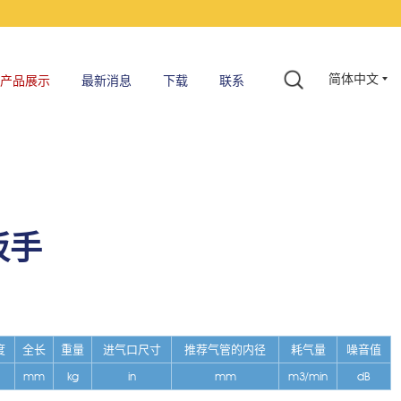
简体中文
产品展示
最新消息
下载
联系
扳手
度
全长
重量
进气口尺寸
推荐气管的内径
耗气量
噪音值
mm
kg
in
mm
m3/min
dB