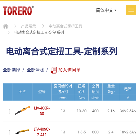
简体中文
产品展示
电动离合式定扭工具
电动离合式定扭工具-定制系列
电动离合式定扭工具-定制系列
全部选择
全部清除
加入询问单
套筒齿轮对
扭矩
空转
重量
电压
图片
型号
边尺寸
范围
速度
（kg）
mm
Nm
r/min
V
LTV-40SR-
13
10-30
400
2.16
36V2.5Ah
30
LTV-40SC-
13
1.3-5
800
2.4
18V2.5Ah
7-A11