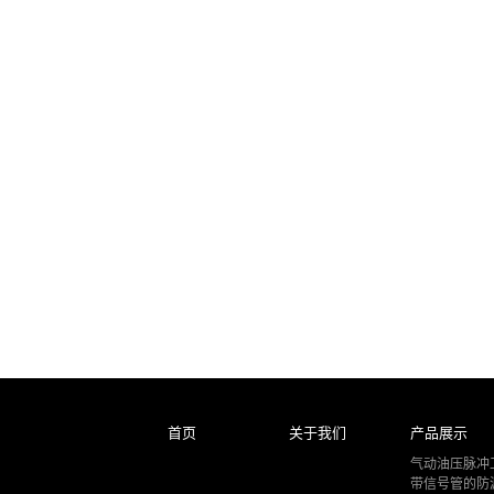
首页
关于我们
产品展示
气动油压脉冲
带信号管的防