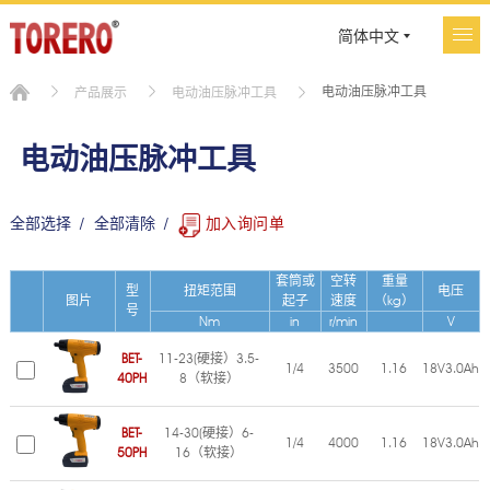
简体中文
电动油压脉冲工具
产品展示
电动油压脉冲工具
电动油压脉冲工具
全部选择
全部清除
加入询问单
套筒或
空转
重量
型
扭矩范围
电压
图片
起子
速度
（kg）
号
Nm
in
r/min
V
BET-
11-23(硬接）3.5-
1/4
3500
1.16
18V3.0Ah
40PH
8（软接）
BET-
14-30(硬接）6-
1/4
4000
1.16
18V3.0Ah
50PH
16（软接）