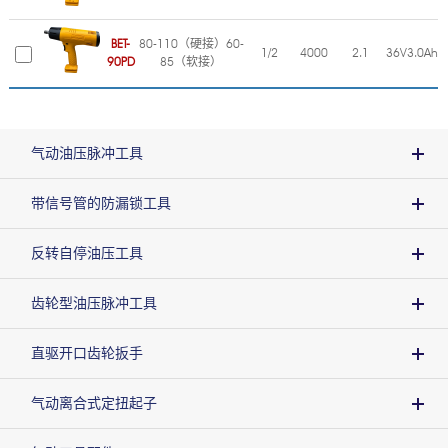
BET-
80-110（硬接）60-
1/2
4000
2.1
36V3.0Ah
90PD
85（软接）
气动油压脉冲工具
带信号管的防漏锁工具
反转自停油压工具
齿轮型油压脉冲工具
直驱开口齿轮扳手
气动离合式定扭起子